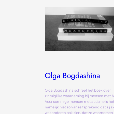
Olga Bogdashina
Olga Bogdashina schreef het boek over
zintuiglijke waarneming bij mensen met 
Voor sommige mensen met autisme is he
namelijk niet zo vanzelfsprekend dat zij z
wat anderen ook zien, dat ze waarnemen