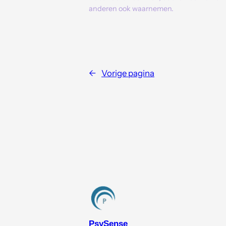
anderen ook waarnemen.
←
Vorige pagina
PsySense