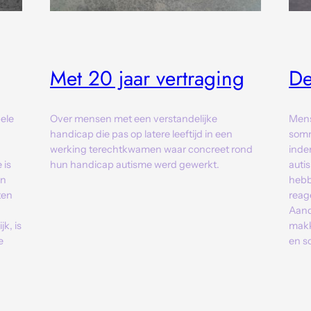
Met 20 jaar vertraging
De
ele
Over mensen met een verstandelijke
Mens
handicap die pas op latere leeftijd in een
somm
werking terechtkwamen waar concreet rond
inde
 is
hun handicap autisme werd gewerkt.
auti
an
hebb
ten
reag
Aand
k, is
makke
e
en s