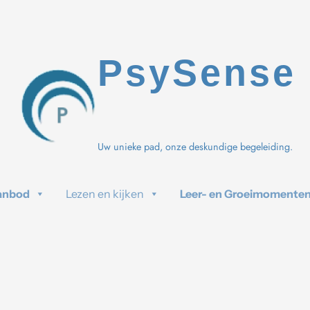
PsySense
Uw unieke pad, onze deskundige begeleiding.
anbod
Lezen en kijken
Leer- en Groeimomente