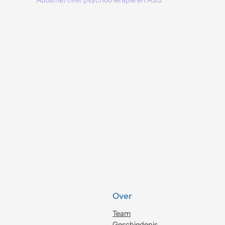
Autisme) over psychotherapie en ASS.
Over
Team
Geschiedenis