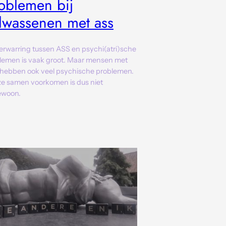
oblemen bij
lwassenen met ass
erwarring tussen ASS en psychi(atri)sche
lemen is vaak groot. Maar mensen met
hebben ook veel psychische problemen.
ze samen voorkomen is dus niet
ewoon.