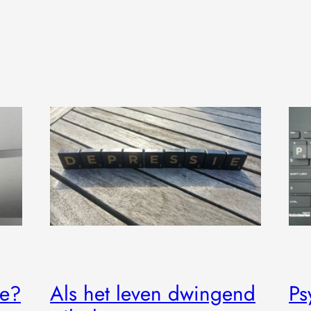
se?
Als het leven dwingend
Ps