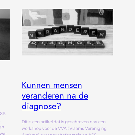
Kunnen mensen
veranderen na de
diagnose?
ASS.
t
Dit is een artikel dat is geschreven nav een
ien
workshop voor de VVA (Vlaams Vereniging
 wat