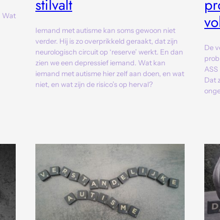
stilvalt
pr
vo
n Wat
Iemand met autisme kan soms gewoon niet
verder. Hij is zo overprikkeld geraakt, dat zijn
De v
neurologisch circuit op ‘reserve’ werkt. En dan
prob
zien we een depressief iemand. Wat kan
ASS 
iemand met autisme hier zelf aan doen, en wat
Dat 
niet, en wat zijn de risico’s op herval?
ong