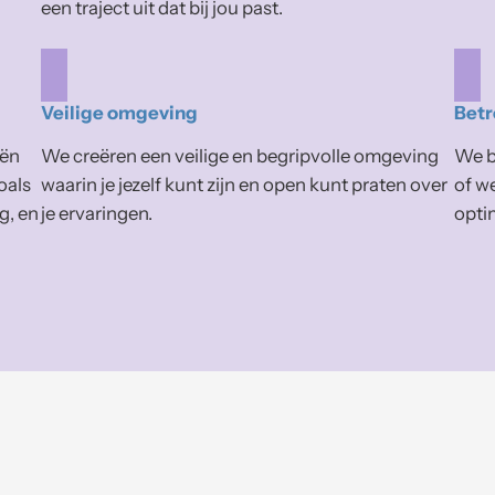
een traject uit dat bij jou past.
Veilige omgeving
Betr
eën
We creëren een veilige en begripvolle omgeving
We be
oals
waarin je jezelf kunt zijn en open kunt praten over
of w
g, en
je ervaringen.
opti