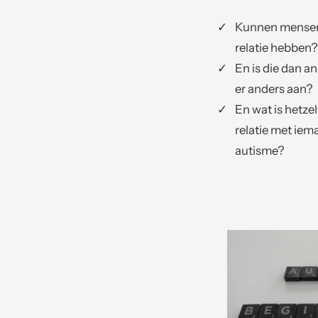
Kunnen mensen
relatie hebben?
En is die dan an
er anders aan?
En wat is hetzel
relatie met ie
autisme?