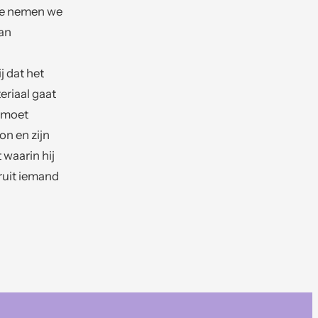
tie nemen we
kan
 dat het
eriaal gaat
d moet
n en zijn
 waarin hij
aruit iemand