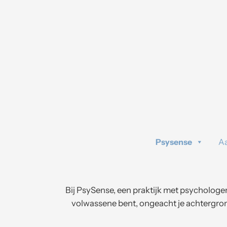
Spring
naar
de
inhoud
Psysense
A
Bij PsySense, een praktijk met psychologen
volwassene bent, ongeacht je achtergrond 