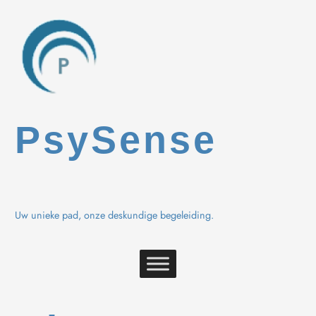
Spring
naar
de
inhoud
PsySense
Uw unieke pad, onze deskundige begeleiding.