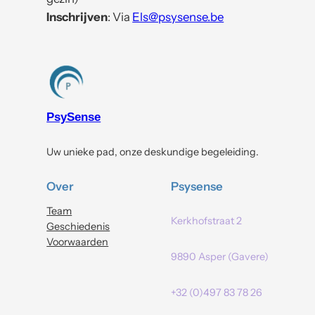
Inschrijven
: Via
Els@psysense.be
PsySense
Uw unieke pad, onze deskundige begeleiding.
Over
Psysense
Team
Kerkhofstraat 2
Geschiedenis
Voorwaarden
9890 Asper (Gavere)
+32 (0)497 83 78 26