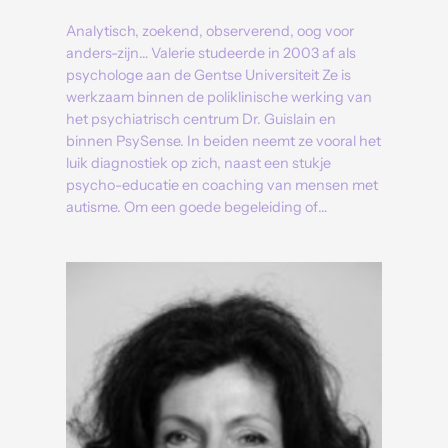
Analytisch, zoekend, observerend, oog voor
anders-zijn… Valerie studeerde in 2003 af als
psychologe aan de Gentse Universiteit Ze is
werkzaam binnen de poliklinische werking van
het psychiatrisch centrum Dr. Guislain en
binnen PsySense. In beiden neemt ze vooral het
luik diagnostiek op zich, naast een stukje
psycho-educatie en coaching van mensen met
autisme. Om een goede begeleiding of…