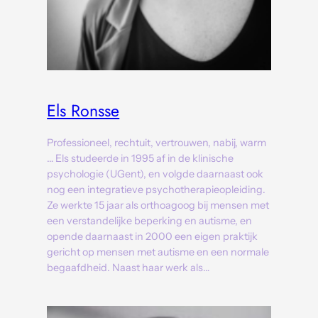
Els Ronsse
Professioneel, rechtuit, vertrouwen, nabij, warm
… Els studeerde in 1995 af in de klinische
psychologie (UGent), en volgde daarnaast ook
nog een integratieve psychotherapieopleiding.
Ze werkte 15 jaar als orthoagoog bij mensen met
een verstandelijke beperking en autisme, en
opende daarnaast in 2000 een eigen praktijk
gericht op mensen met autisme en een normale
begaafdheid. Naast haar werk als…