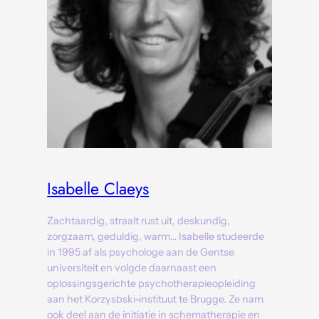
Isabelle Claeys
Zachtaardig, straalt rust uit, deskundig,
zorgzaam, geduldig, warm… Isabelle studeerde
in 1995 af als psychologe aan de Gentse
universiteit en volgde daarnaast een
oplossingsgerichte psychotherapieopleiding
aan het Korzysbski-instituut te Brugge. Ze nam
ook deel aan de initiatie in schematherapie en