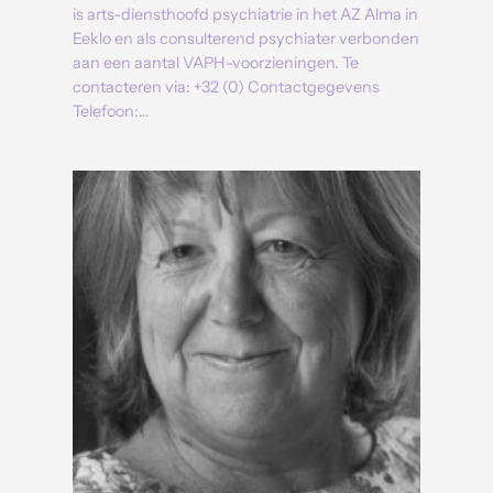
is arts-diensthoofd psychiatrie in het AZ Alma in
Eeklo en als consulterend psychiater verbonden
aan een aantal VAPH-voorzieningen. Te
contacteren via: +32 (0) Contactgegevens
Telefoon:…