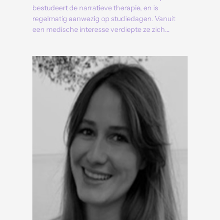
bestudeert de narratieve therapie, en is
regelmatig aanwezig op studiedagen. Vanuit
een medische interesse verdiepte ze zich…