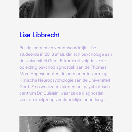
Lise Libbrecht
Rustig, correct en verantwoordelijk. Lise
studeerde in 2018 af als klinisch psychologe aan
de Universiteit Gent. Bijkomend volgde ze de
opleiding psychodiagnostiek aan de Thomas
More Hogeschool en de permanente vorming
Klinische Neuropsychologie aan de Universiteit
Gent. Ze is werkzaam binnen het psychiatrisch
centrum Dr. Guislain, waar ze de diagnostiek
voor de doelgroep verstandelijke beperking…