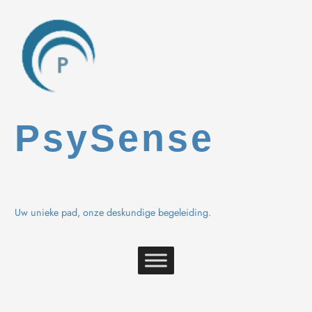
Spring
naar
de
inhoud
PsySense
Uw unieke pad, onze deskundige begeleiding.