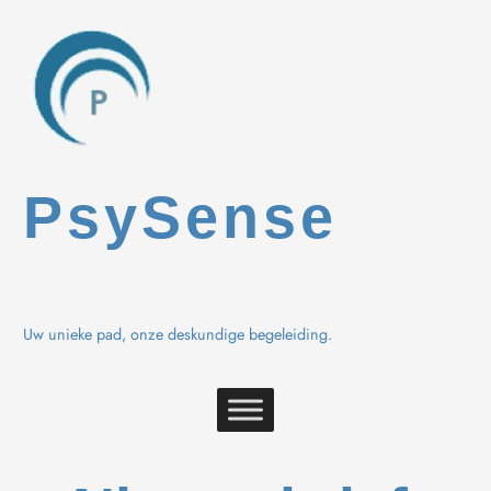
Spring
naar
de
inhoud
PsySense
Uw unieke pad, onze deskundige begeleiding.