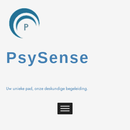
Spring
naar
de
inhoud
PsySense
Uw unieke pad, onze deskundige begeleiding.