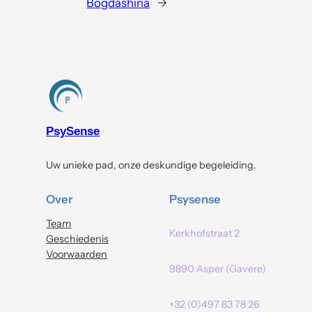
Bogdashina
→
PsySense
Uw unieke pad, onze deskundige begeleiding.
Over
Psysense
Team
Kerkhofstraat 2
Geschiedenis
Voorwaarden
9890 Asper (Gavere)
+32 (0)497 83 78 26