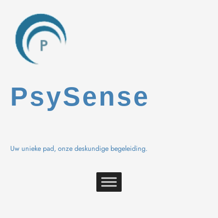
Spring
naar
de
inhoud
PsySense
Uw unieke pad, onze deskundige begeleiding.