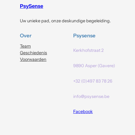
PsySense
Uw unieke pad, onze deskundige begeleiding.
Over
Psysense
Team
Kerkhofstraat 2
Geschiedenis
Voorwaarden
9890 Asper (Gavere)
+32 (0)497 83 78 26
info@psysense.be
Facebook