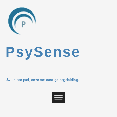
Spring
naar
de
inhoud
PsySense
Uw unieke pad, onze deskundige begeleiding.