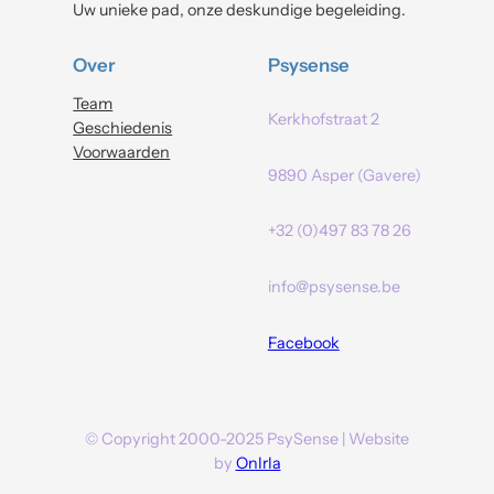
Uw unieke pad, onze deskundige begeleiding.
Over
Psysense
Team
Kerkhofstraat 2
Geschiedenis
Voorwaarden
9890 Asper (Gavere)
+32 (0)497 83 78 26
info@psysense.be
Facebook
© Copyright 2000-2025 PsySense | Website
by
OnIrIa