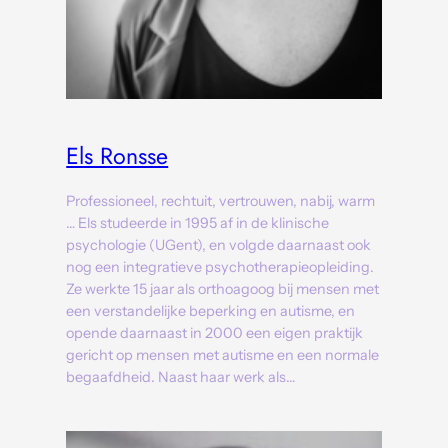
Els Ronsse
Professioneel, rechtuit, vertrouwen, nabij, warm
… Els studeerde in 1995 af in de klinische
psychologie (UGent), en volgde daarnaast ook
nog een integratieve psychotherapieopleiding.
Ze werkte 15 jaar als orthoagoog bij mensen met
een verstandelijke beperking en autisme, en
opende daarnaast in 2000 een eigen praktijk
gericht op mensen met autisme en een normale
begaafdheid. Naast haar werk als…