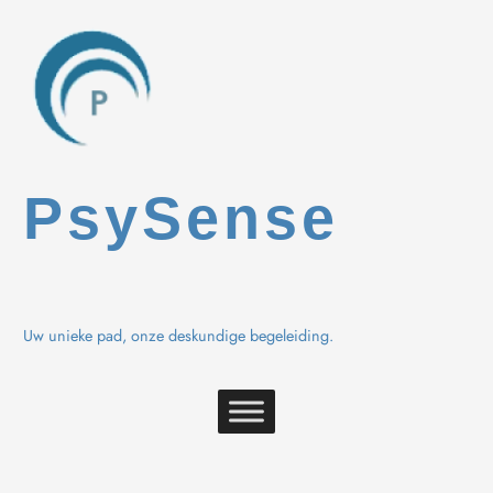
Spring
naar
de
inhoud
PsySense
Uw unieke pad, onze deskundige begeleiding.