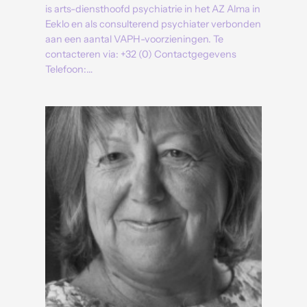
is arts-diensthoofd psychiatrie in het AZ Alma in
Eeklo en als consulterend psychiater verbonden
aan een aantal VAPH-voorzieningen. Te
contacteren via: +32 (0) Contactgegevens
Telefoon:…