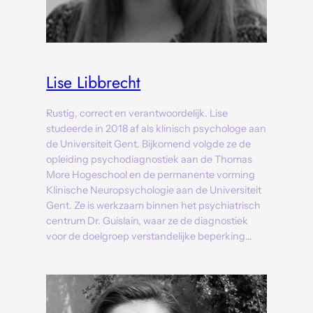
Lise Libbrecht
Rustig, correct en verantwoordelijk. Lise
studeerde in 2018 af als klinisch psychologe aan
de Universiteit Gent. Bijkomend volgde ze de
opleiding psychodiagnostiek aan de Thomas
More Hogeschool en de permanente vorming
Klinische Neuropsychologie aan de Universiteit
Gent. Ze is werkzaam binnen het psychiatrisch
centrum Dr. Guislain, waar ze de diagnostiek
voor de doelgroep verstandelijke beperking…