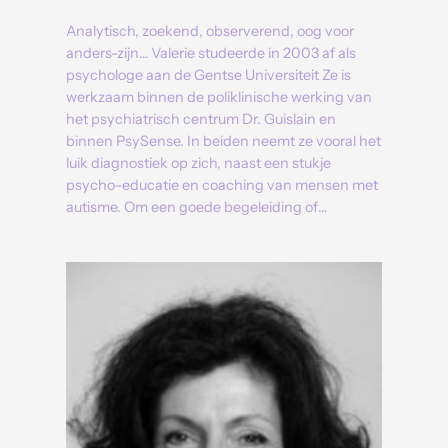
Analytisch, zoekend, observerend, oog voor
anders-zijn… Valerie studeerde in 2003 af als
psychologe aan de Gentse Universiteit Ze is
werkzaam binnen de poliklinische werking van
het psychiatrisch centrum Dr. Guislain en
binnen PsySense. In beiden neemt ze vooral het
luik diagnostiek op zich, naast een stukje
psycho-educatie en coaching van mensen met
autisme. Om een goede begeleiding of…