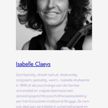
Isabelle Claeys
Zachtaardig, straalt rust uit, deskundig,
zorgzaam, geduldig, warm… Isabelle studeerde
in 1995 af als psychologe aan de Gentse
universiteit en volgde daarnaast een
oplossingsgerichte psychotherapieopleiding
aan het Korzysbski-instituut te Brugge. Ze nam
ook deel aan de initiatie in schematherapie en