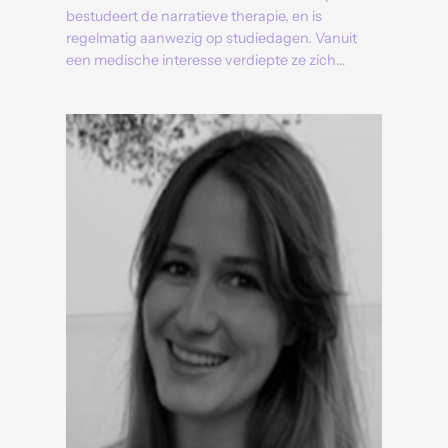
bestudeert de narratieve therapie, en is
regelmatig aanwezig op studiedagen. Vanuit
een medische interesse verdiepte ze zich…